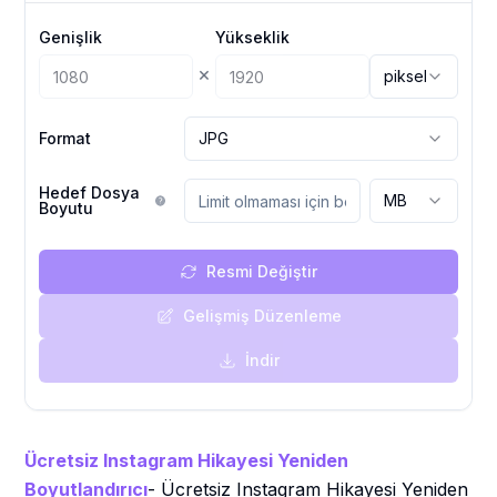
Genişlik
Yükseklik
×
piksel
Format
JPG
Hedef Dosya
MB
Boyutu
Resmi Değiştir
Gelişmiş Düzenleme
İndir
Ücretsiz Instagram Hikayesi Yeniden
Boyutlandırıcı
- Ücretsiz Instagram Hikayesi Yeniden