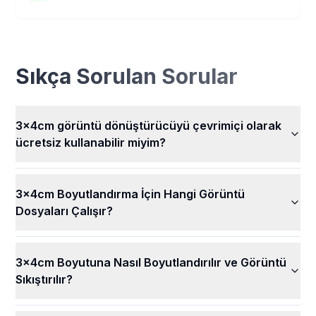
kalırlar. Başka hiç kimse resimlerinizi göremez veya
3x4 cm Görüntü Dönüştürücümüzün kullanımı tamamen
kullanamaz.
ücretsizdir! Resim boyutlarınızı değiştirebilir ve tüm
harika özelliklerimizi hiçbir ücret ödemeden
kullanabilirsiniz. Tüm görüntülerinizi istediğiniz zaman,
Sıkça Sorulan Sorular
kolayca, ücretsiz olarak boyutlandırın.
3x4cm görüntü dönüştürücüyü çevrimiçi olarak
ücretsiz kullanabilir miyim?
3x4cm Boyutlandırma İçin Hangi Görüntü
Dosyaları Çalışır?
3x4cm Boyutuna Nasıl Boyutlandırılır ve Görüntü
Sıkıştırılır?