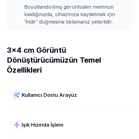
Boyutlandırılmış görüntüden memnun
kaldığınızda, cihazınıza kaydetmek için
'İndir' düğmesine tıklamanız yeterlidir.
3x4 cm Görüntü
Dönüştürücümüzün Temel
Özellikleri
Kullanıcı Dostu Arayüz
3x4 cm Görüntü Dönüştürücümüzün kullanımı kolaydır!
Basit bir düzeni ve net adımları vardır. Resimlerinizi 3x4
cm boyutuna hızlı ve sorunsuz bir şekilde
Işık Hızında İşlem
boyutlandırabilirsiniz.
3x4 cm Görüntü Dönüştürücümüz süper hızlı çalışır!