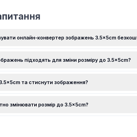
станні!
різними файлами.
залишают
озміри
конфіденц
апитання
захищеним
ші
не може б
ачуючи
використо
йте
зображен
вувати онлайн-конвертер зображень 3.5x5cm безкош
ражень
ображень підходять для зміни розміру до 3.5x5cm?
 3.5x5cm та стиснути зображення?
тно змінювати розмір до 3.5x5cm?