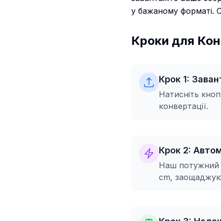
у бажаному форматі. С
Кроки для Кон
Крок 1: Зава
Натисніть кноп
конвертації.
Крок 2: Авто
Наш потужний і
cm, заощаджуюч