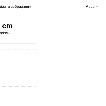
різати зображення
Мова
5 cm
ражень