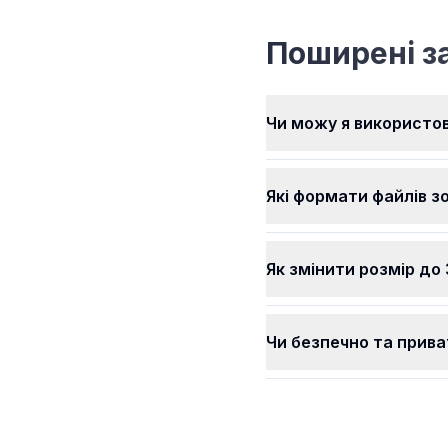
до ваших потреб.
безкоштовний у викори
Ви можете змінювати р
Поширені з
ваших зображень та
використовувати всі на
чудові функції, не спл
жодних грошей. Зміню
Чи можу я використо
розмір усіх ваших зоб
легко, будь-коли,
безкоштовно.
Які формати файлів з
Як змінити розмір до
Чи безпечно та прива