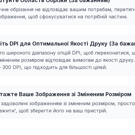
штуйте Область Обрізки (За бажанням)
не обрізання не відповідає вашим потребам, перетягн
браження, щоб сфокусуватися на потрібній частині.
ріть DPI для Оптимальної Якості Друку (За баж
ого широкого діапазону опцій DPI, щоб переконатися, 
зміненим розміром відповідає вимогам до якості друку
 300 DPI, що підходить для більшості цілей.
нтажте Ваше Зображення зі Зміненим Розміром
 задоволені зображенням зі зміненим розміром, просто
ажити', щоб зберегти його на ваш пристрій.