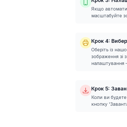
Крок 3: Нала
Якщо автоматич
масштабуйте зо
Крок 4: Вибе
Оберіть із наш
зображення зі 
налаштування –
Крок 5: Зава
Коли ви будете
кнопку 'Завант