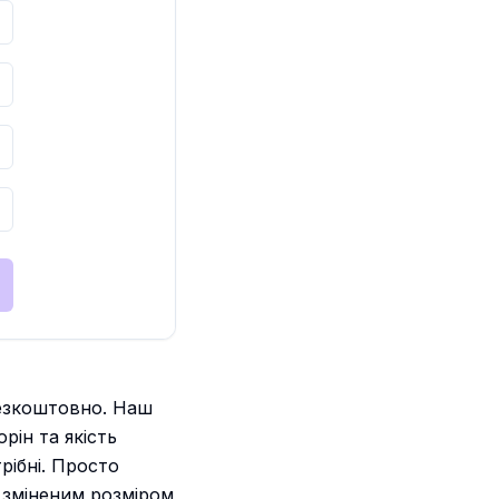
безкоштовно. Наш
рін та якість
рібні. Просто
 зміненим розміром