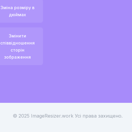
Зміна розміру в
дюймах
Змінити
співвідношення
сторін
зображення
© 2025 ImageResizer.work
Усі права захищено.