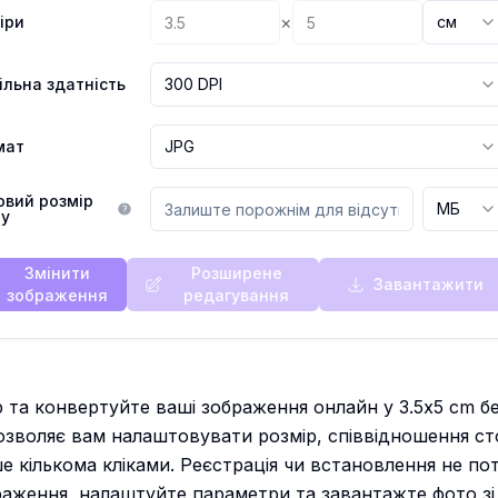
×
іри
см
ільна здатність
300 DPI
мат
JPG
овий розмір
МБ
у
Змінити
Розширене
Завантажити
зображення
редагування
р та конвертуйте ваші зображення онлайн у 3.5x5 cm 
зволяє вам налаштовувати розмір, співвідношення сто
 кількома кліками. Реєстрація чи встановлення не пот
аження, налаштуйте параметри та завантажте фото зі