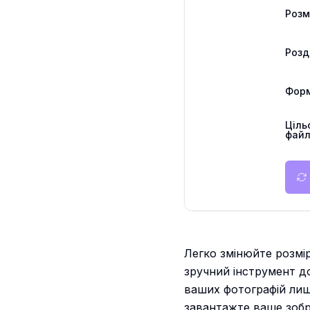
Розм
Розд
Фор
Ціль
файл
Легко змінюйте розмі
зручний інструмент до
ваших фотографій лише
завантажте ваше зобр