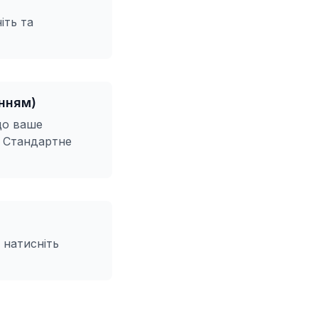
іть та
анням)
що ваше
. Стандартне
 натисніть