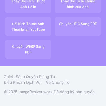
Thay Đổi Kích Thước
Thay đổi Tỷ lệ Khung
Ảnh Để In
hình của Ảnh
Đổi Kích Thước Ảnh
Chuyển HEIC Sang PDF
Thumbnail YouTube
Chuyển WEBP Sang
PDF
Chính Sách Quyền Riêng Tư
Điều Khoản Dịch Vụ
Về Chúng Tôi
© 2025 ImageResizer.work
Đã đăng ký bản quyền.