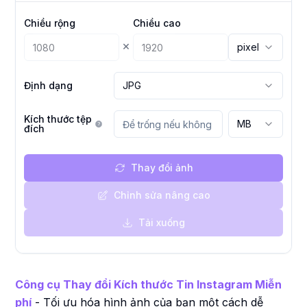
Chiều rộng
Chiều cao
×
pixel
Định dạng
JPG
Kích thước tệp
MB
đích
Thay đổi ảnh
Chỉnh sửa nâng cao
Tải xuống
Công cụ Thay đổi Kích thước Tin Instagram Miễn
phí
- Tối ưu hóa hình ảnh của bạn một cách dễ