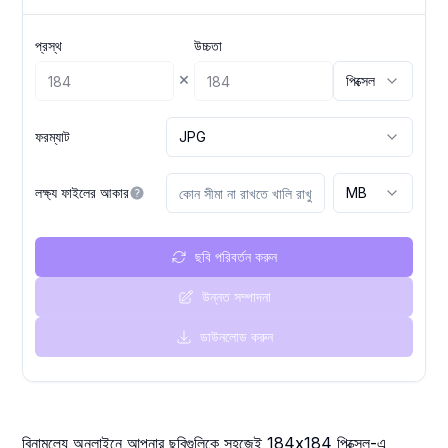
প্রস্থ
উচ্চতা
×
পিক্সেল
ফরম্যাট
JPG
লক্ষ্য ফাইলের আকার
MB
ছবি পরিবর্তন করুন
উন্নত সম্পাদনা
ডাউনলোড করুন
বিনামূল্যে অনলাইনে আপনার ছবিগুলিকে সহজেই 184x184 পিক্সেল-এ