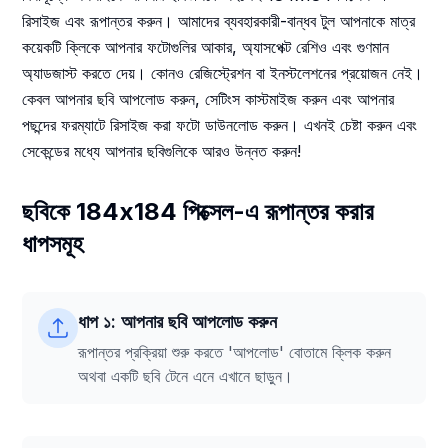
রিসাইজ এবং রূপান্তর করুন। আমাদের ব্যবহারকারী-বান্ধব টুল আপনাকে মাত্র
কয়েকটি ক্লিকে আপনার ফটোগুলির আকার, অ্যাসপেক্ট রেশিও এবং গুণমান
অ্যাডজাস্ট করতে দেয়। কোনও রেজিস্ট্রেশন বা ইনস্টলেশনের প্রয়োজন নেই।
কেবল আপনার ছবি আপলোড করুন, সেটিংস কাস্টমাইজ করুন এবং আপনার
পছন্দের ফরম্যাটে রিসাইজ করা ফটো ডাউনলোড করুন। এখনই চেষ্টা করুন এবং
সেকেন্ডের মধ্যে আপনার ছবিগুলিকে আরও উন্নত করুন!
ছবিকে 184x184 পিক্সেল-এ রূপান্তর করার
ধাপসমূহ
ধাপ ১: আপনার ছবি আপলোড করুন
রূপান্তর প্রক্রিয়া শুরু করতে 'আপলোড' বোতামে ক্লিক করুন
অথবা একটি ছবি টেনে এনে এখানে ছাড়ুন।